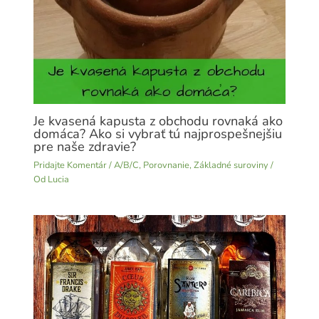
Je kvasená kapusta z obchodu rovnaká ako
domáca? Ako si vybrať tú najprospešnejšiu
pre naše zdravie?
Pridajte Komentár
/
A/B/C
,
Porovnanie
,
Základné suroviny
/
Od
Lucia