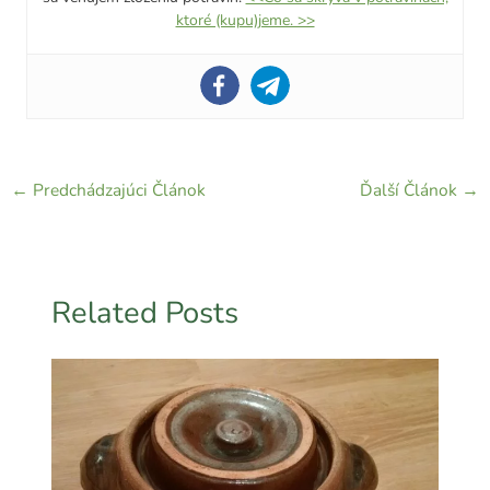
ktoré (kupu)jeme. >>
←
Predchádzajúci Článok
Ďalší Článok
→
Related Posts