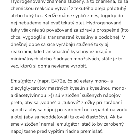
Hydrogenovaný znamená stužený, a to znamená, že sa
chemickou reakciou vytvorí z tekutého oleja polotuhý
alebo tuhý tuk. Keďže máme sypkú zmes, logicky do
nej nebudeme nalievať tekutý olej. Hydrogenované
tuky však nie sú považované za zdraviu prospešné (kto
chce, vygoogli si transmastné kyseliny a podobne). V
dnešnej dobe sa síce vyrábajú stužené tuky aj
reakciami, kde transmastné kyseliny vznikajú v
minimálnych alebo žiadnych množstvách, stále je to
vec, ktorú si doma nevieme vyrobiť.
Emulgátory
(napr. E472e, čo sú estery mono- a
diacylglycerolov mastných kyselín s kyselinou mono-
a diacetylvínnou ;-)) sú v zložení sušených nápojov
preto, aby sa „vodné“ a „tukové“ zložky pri zarábaní
spojili a aby sa nápoj po zarobení nerozpadol na vodu
a olej (aby sa neoddeľovali tukové čiastočky). Ak by
sme v zložení nemali emulgátor, stačilo by zarobený
nápoj tesne pred vypitím riadne premiešať.