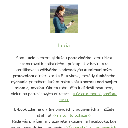
Lucia
Som
Lucia,
srdcom aj dušou
potravinárka
, ktorú život
nasmeroval k holistickému prístupu k zdraviu. Ako
certifikovaná
výživárka,
sprievodkyňa
autoimunitným
protokolom
a inštruktorka Buteykovej metódy
funkčného
dýchania
pomáham ľuďom získať späť
kontrolu nad svojím
telom aj mysľou.
Okrem toho učím ľudí dešifrovať texty
nielen na potravinových etiketách.
<<Viac o mne si prečítate
tu:>>
E-book zdarma o 7 (ne)pravdách v potravinách si môžete
stiahnuť
<<na tomto odkaze>>
Rada vás privítam aj v uzavretej skupine na Facebooku, kde
sa venujem zloženiu potravín:
<<Čo sa skrýva v potravinách,