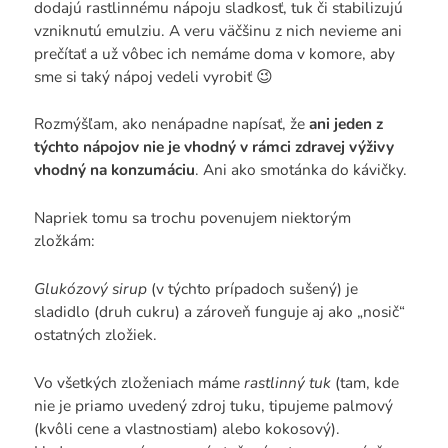
dodajú rastlinnému nápoju sladkosť, tuk či stabilizujú
vzniknutú emulziu. A veru väčšinu z nich nevieme ani
prečítať a už vôbec ich nemáme doma v komore, aby
sme si taký nápoj vedeli vyrobiť 😉
Rozmýšľam, ako nenápadne napísať, že
ani jeden z
týchto nápojov nie je vhodný v rámci zdravej výživy
vhodný na konzumáciu
. Ani ako smotánka do kávičky.
Napriek tomu sa trochu povenujem niektorým
zložkám:
Glukózový sirup
(v týchto prípadoch sušený) je
sladidlo (druh cukru) a zároveň funguje aj ako „nosič“
ostatných zložiek.
Vo všetkých zloženiach máme
rastlinný tuk
(tam, kde
nie je priamo uvedený zdroj tuku, tipujeme palmový
(kvôli cene a vlastnostiam) alebo kokosový).