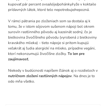
kupovať pár percent ovsa/sóje/pohánky/ryže v koktaile
prídavných látok, ktoré telo nepotrebuje/nepozná.
V rámci pátrania po zloženiach som sa dostala aj k
tomu, že v istom sójovom sušenom nápoji bol okrem
surovín rastlinného pôvodu aj kazeinát sodný, čo je
bielkovina živočíšneho pôvodu (vyrobená z bielkoviny
kravského mlieka) – tieto nápoje si pritom kupujú
veľakrát aj ľudia alergickí na mlieko, prípadne vegáni,
ktorí nekonzumujú živočíšne zložky.
To len pre
zaujímavosť.
Niekedy v budúcnosti napíšem článok aj o rozdieloch v
nutričnom zložení rastlinných nápojov
. Na dnes je to
odo mňa všetko.