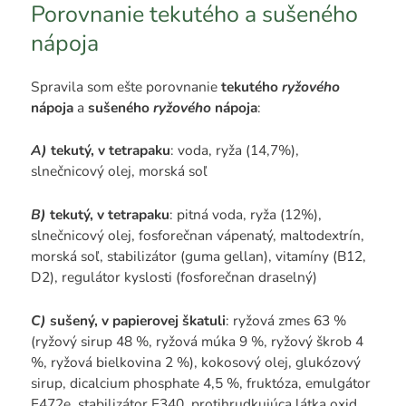
Porovnanie tekutého a sušeného
nápoja
Spravila som ešte porovnanie
tekutého
ryžového
nápoja
a
sušeného
ryžového
nápoja
:
A)
tekutý, v tetrapaku
: voda, ryža (14,7%),
slnečnicový olej, morská soľ
B)
tekutý, v tetrapaku
: pitná voda, ryža (12%),
slnečnicový olej, fosforečnan vápenatý, maltodextrín,
morská soľ, stabilizátor (guma gellan), vitamíny (B12,
D2), regulátor kyslosti (fosforečnan draselný)
C)
sušený, v papierovej škatuli
: ryžová zmes 63 %
(ryžový sirup 48 %, ryžová múka 9 %, ryžový škrob 4
%, ryžová bielkovina 2 %), kokosový olej, glukózový
sirup, dicalcium phosphate 4,5 %, fruktóza, emulgátor
E472e, stabilizátor E340, protihrudkujúca látka oxid