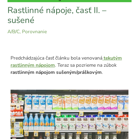
Rastlinné nápoje, časť II. –
sušené
A/B/C
,
Porovnanie
Predchádzajúca časť článku bola venovaná
tekutým
rastlinným nápojom
. Teraz sa pozrieme na zúbok
rastlinným nápojom sušeným/práškovým
.