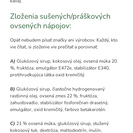
káva).
Zloženia sušených/práškových
ovsených nápojov:
Opäť nebudem písať značky ani výrobcov. Každý, kto
vie čítať, si zloženie vie prečítať a porovnať:
A)
Glukózový sirup, kokosový olej, ovsená múka 20
%, fruktóza, emulgátor E472e, stabilizátor E340,
protihrudkujúca látka oxid kremičitý.
B)
Glukózový sirup, čiastočne hydrogenovaný
rastlinný olej, ovsená zmes 22 %, fruktóza,
zahusťovadlo, stabilizátor fosforečnan draselný,
emulgátor, oxid kremičitý, farbivo betakarotén.
C)
21 % ovsená múka, glukózový sirup, stužený
kokosový tuk, dextróza, maltodextrín, inulín,