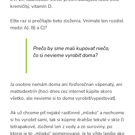
kremičitý, vitamín D.
Ešte raz si prečítajte tieto zloženia. Vnímate ten rozdiel
medzi A), B) a C)?
Prečo by sme mali kupovať niečo,
čo si nevieme vyrobiť doma?
Ja osobne nemám doma ani fosforečnan vápenatý, ani
maltodextrín (hoci dnes cez internet kúpite skoro
všetko, ale nevieme si to doma vyrobiť/vypestovať).
Ak už chceme piť nejaké rastlinné „mlieko“ a nechceme
si ho vyrobiť sami, tak si kúpme drahšie tekuté v skle či
tetrapakové, zložené len z vody a zo suroviny, po
ktorej je to „mlieko“ pomenované. Je to vždy lepšie ako