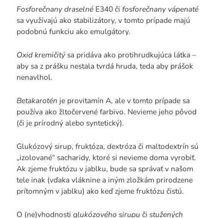
Fosforečnany draselné
E340 či
fosforečnany vápenaté
sa využívajú ako stabilizátory, v tomto prípade majú
podobnú funkciu ako emulgátory.
Oxid kremičitý
sa pridáva ako protihrudkujúca látka –
aby sa z prášku nestala tvrdá hruda, teda aby prášok
nenavlhol.
Betakarotén
je provitamín A, ale v tomto prípade sa
používa ako žltočervené farbivo. Nevieme jeho pôvod
(či je prírodný alebo syntetický).
Glukózový sirup, fruktóza, dextróza či maltodextrín sú
„izolované“ sacharidy, ktoré si nevieme doma vyrobiť.
Ak zjeme fruktózu v jablku, bude sa správať v našom
tele inak (vďaka vláknine a iným zložkám prirodzene
prítomným v jablku) ako keď zjeme fruktózu čistú.
O (ne)vhodnosti
glukózového sirupu
či
stužených