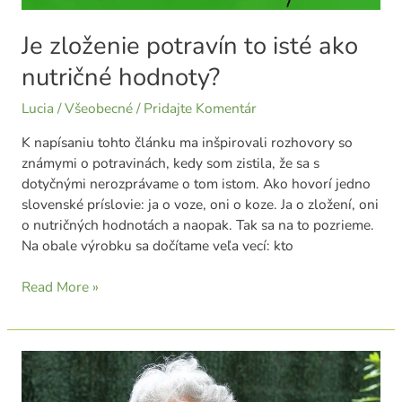
Je zloženie potravín to isté ako
nutričné hodnoty?
Lucia
/
Všeobecné
/
Pridajte Komentár
K napísaniu tohto článku ma inšpirovali rozhovory so
známymi o potravinách, kedy som zistila, že sa s
dotyčnými nerozprávame o tom istom. Ako hovorí jedno
slovenské príslovie: ja o voze, oni o koze. Ja o zložení, oni
o nutričných hodnotách a naopak. Tak sa na to pozrieme.
Na obale výrobku sa dočítame veľa vecí: kto
Read More »
Nikdy
nie
je