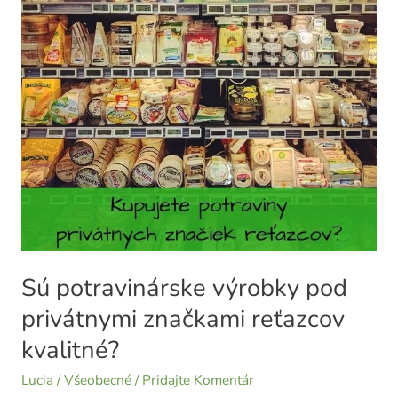
potravinárske
výrobky
pod
privátnymi
značkami
reťazcov
kvalitné?
Sú potravinárske výrobky pod
privátnymi značkami reťazcov
kvalitné?
Lucia
/
Všeobecné
/
Pridajte Komentár