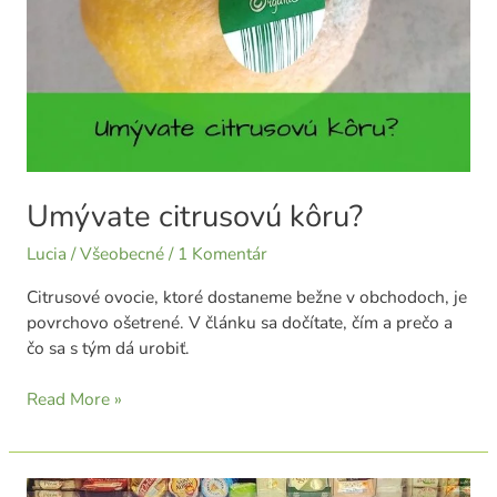
Umývate citrusovú kôru?
Lucia
/
Všeobecné
/
1 Komentár
Citrusové ovocie, ktoré dostaneme bežne v obchodoch, je
povrchovo ošetrené. V článku sa dočítate, čím a prečo a
čo sa s tým dá urobiť.
Read More »
Sú