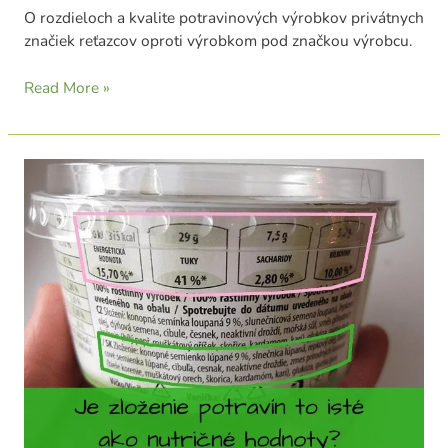
O rozdieloch a kvalite potravinových výrobkov privátnych
značiek reťazcov oproti výrobkom pod značkou výrobcu.
Read More »
Je
zloženie
potravín
to
isté
ako
nutričné
hodnoty?