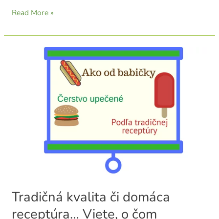
Read More »
Tradičná
kvalita
či
domáca
receptúra…
Viete,
o
čom
hovoria?
Tradičná kvalita či domáca
receptúra… Viete, o čom