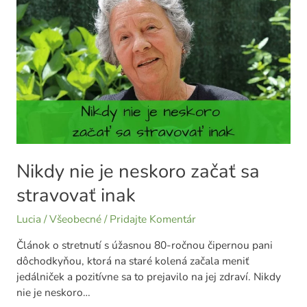
neskoro
začať
sa
stravovať
inak
Nikdy nie je neskoro začať sa
stravovať inak
Lucia
/
Všeobecné
/
Pridajte Komentár
Článok o stretnutí s úžasnou 80-ročnou čipernou pani
dôchodkyňou, ktorá na staré kolená začala meniť
jedálniček a pozitívne sa to prejavilo na jej zdraví. Nikdy
nie je neskoro…