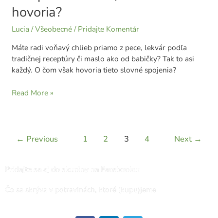
hovoria?
Lucia
/
Všeobecné
/
Pridajte Komentár
Máte radi voňavý chlieb priamo z pece, lekvár podľa
tradičnej receptúry či maslo ako od babičky? Tak to asi
každý. O čom však hovoria tieto slovné spojenia?
Read More »
←
Previous
1
2
3
4
Next
→
Pridajte sa aj do skupiny na Facebooku:
Čo sa skrýva v potravinách, ktoré (kupu)jeme